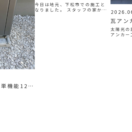
12.7ｋｗ
今日は地元、下松市での施工と
なりました。 スタッフの家から
2026.0
も見えるご近所さんでの設置で
瓦アン
す。
太陽光の
アンカー
へぇ～、
機能12.7