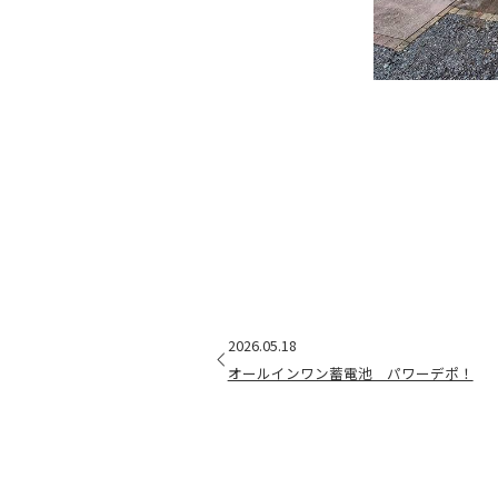
前
2026.05.18
オールインワン蓄電池 パワーデポ！
後
記
事